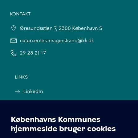
KONTAKT
Øresundsstien 7, 2300 København S
naturcenteramagerstrand@kk.dk
29 28 21 17
LINKS
LinkedIn
Facebook
Københavns Kommunes
Handelsbetingelser
Cookieindstillinger
hjemmeside bruger cookies
Skoletjenesten