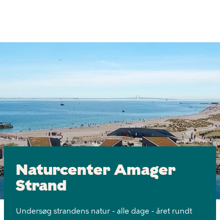
Gå
til
hovedindhold
Billede
Naturcenter
og
naturskole
på
Amager
i
København
Naturcenter Amager
Strand
Undersøg strandens natur - alle dage - året rundt