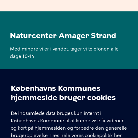
Naturcenter Amager Strand
Med mindre vi er i vandet, tager vi telefonen alle
dage 10-14.
KONTAKT
Københavns Kommunes
Øresundsstien 7, 2300 København S
Cookieindstillinger
hjemmeside bruger cookies
naturcenteramagerstrand@kk.dk
De indsamlede data bruges kun internt i
29 28 21 17
Københavns Kommune til at kunne vise fx videoer
og kort på hjemmesiden og forbedre den generelle
brugeroplevelse.
Læs hele vores cookiepolitik her