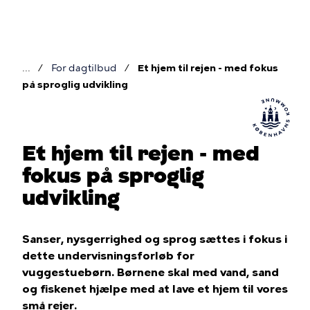
Gå
til
hovedindhold
For dagtilbud
Et hjem til rejen - med fokus
Brødkrumme
på sproglig udvikling
Et hjem til rejen - med
fokus på sproglig
udvikling
Sanser, nysgerrighed og sprog sættes i fokus i
dette undervisningsforløb for
vuggestuebørn. Børnene skal med vand, sand
og fiskenet hjælpe med at lave et hjem til vores
små rejer.