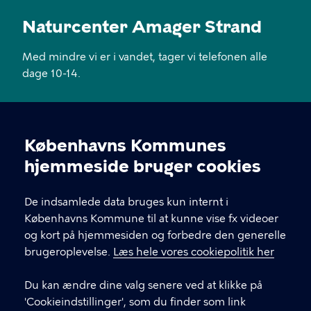
Naturcenter Amager Strand
Med mindre vi er i vandet, tager vi telefonen alle
dage 10-14.
KONTAKT
Københavns Kommunes
Øresundsstien 7, 2300 København S
Cookieindstillinger
hjemmeside bruger cookies
naturcenteramagerstrand@kk.dk
De indsamlede data bruges kun internt i
29 28 21 17
Københavns Kommune til at kunne vise fx videoer
og kort på hjemmesiden og forbedre den generelle
brugeroplevelse.
Læs hele vores cookiepolitik her
LINKS
Du kan ændre dine valg senere ved at klikke på
LinkedIn
'Cookieindstillinger', som du finder som link