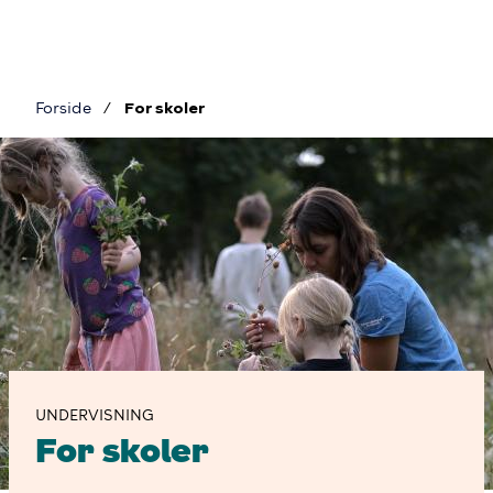
Gå
til
hovedindhold
Forside
For skoler
Brødkrumme
Billede
For
skoler
UNDERVISNING
For skoler