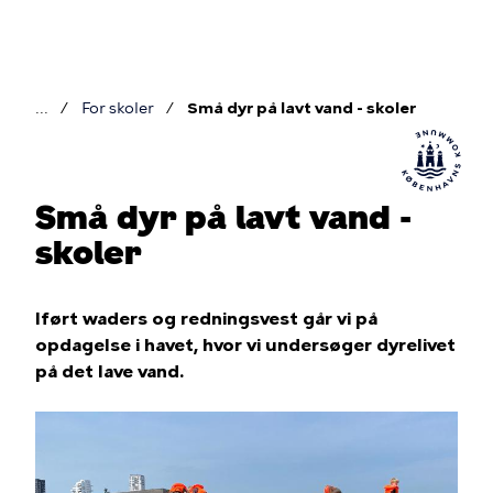
Gå
til
hovedindhold
For skoler
Små dyr på lavt vand - skoler
Brødkrumme
Små dyr på lavt vand -
skoler
Iført waders og redningsvest går vi på
opdagelse i havet, hvor vi undersøger dyrelivet
på det lave vand.