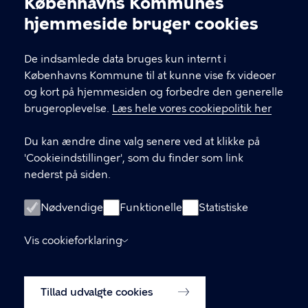
Københavns Kommunes
Øresundsstien 7, 2300 København S
Cookieindstillinger
hjemmeside bruger cookies
naturcenteramagerstrand@kk.dk
De indsamlede data bruges kun internt i
29 28 21 17
Københavns Kommune til at kunne vise fx videoer
og kort på hjemmesiden og forbedre den generelle
brugeroplevelse.
Læs hele vores cookiepolitik her
LINKS
Du kan ændre dine valg senere ved at klikke på
LinkedIn
'Cookieindstillinger', som du finder som link
nederst på siden.
Facebook
Handelsbetingelser
Nødvendige
Funktionelle
Statistiske
Skoletjenesten
Vis cookieforklaring
Tilgængelighedserklæring
Tillad udvalgte cookies
Cookiepolitik