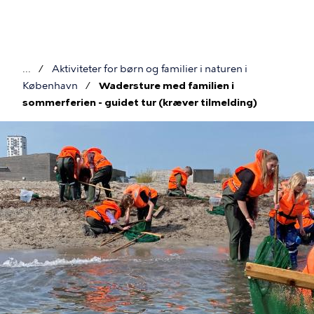
Gå
til
hovedindhold
Aktiviteter for børn og familier i naturen i
Brødkrumme
København
Wadersture med familien i
sommerferien - guidet tur (kræver tilmelding)