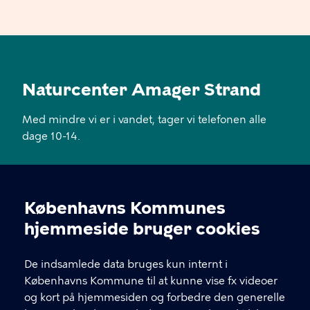
Naturcenter Amager Strand
Med mindre vi er i vandet, tager vi telefonen alle
dage 10-14.
KONTAKT
Københavns Kommunes
Øresundsstien 7, 2300 København S
Cookieindstillinger
hjemmeside bruger cookies
naturcenteramagerstrand@kk.dk
De indsamlede data bruges kun internt i
29 28 21 17
Københavns Kommune til at kunne vise fx videoer
og kort på hjemmesiden og forbedre den generelle