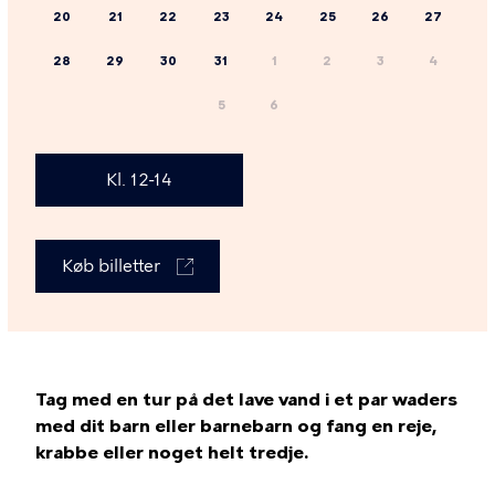
20
21
22
23
24
25
26
27
28
29
30
31
1
2
3
4
5
6
Kl. 12-14
Køb billetter
Tag med en tur på det lave vand i et par waders
med dit barn eller barnebarn og fang en reje,
krabbe eller noget helt tredje.